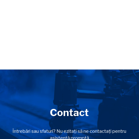
Contact
Întrebări sau sfaturi? Nu ezitați să ne contactați pentru
asistență promptă