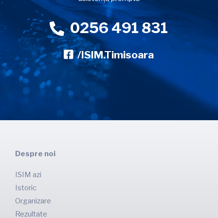
0256 491 831
/ISIM.Timisoara
Despre noi
ISIM azi
Istoric
Organizare
Rezultate