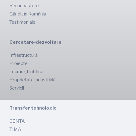
Recunoaștere
Gândit în România
Testimoniale
Cercetare-dezvoltare
Infrastructură
Proiecte
Lucrări științifice
Proprietate industrială
Servicii
Transfer tehnologic
CENTA
TIMA