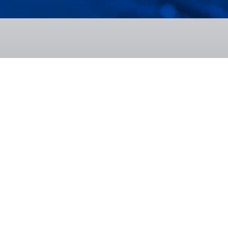
cu industria
RT
RT END
SP
profesională
 de materiale
re