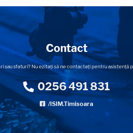
Contact
ri sau sfaturi? Nu ezitați să ne contactați pentru asistență
0256 491 831
/ISIM.Timisoara