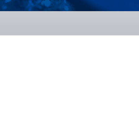
oltare
Transfer tehnologic
Relația 
CENTA
ISIM CE
TIMA
ISIM CE
BID
ISIM IN
rială
Oferta de servicii
Formare 
InnoCENTA
Încercări
Certifica