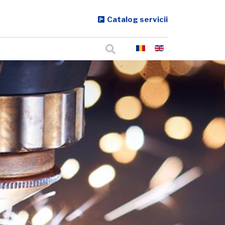
Catalog servicii
Cautare
Selectați limba dvs