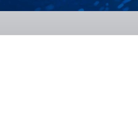
Despre noi
Cercetare-dezv
ISIM azi
Infrastructură
Istoric
Proiecte
Organizare
Lucrări științifice
Rezultate
Proprietate indust
Recunoaștere
Servicii
Gândit în România
Testimoniale