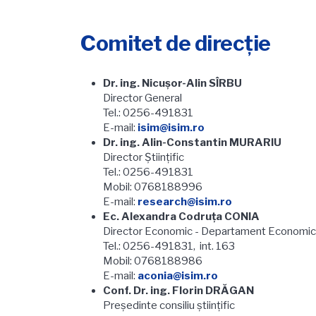
Comitet de direcție
Dr. ing. Nicuşor-Alin SÎRBU
Director General
Tel.: 0256-491831
E-mail:
isim@isim.ro
Dr. ing. Alin-Constantin MURARIU
Director Ştiinţific
Tel.: 0256-491831
Mobil: 0768188996
E-mail:
research@isim.ro
Ec. Alexandra Codruţa CONIA
Director Economic - Departament Economic
Tel.: 0256-491831, int. 163
Mobil: 0768188986
E-mail:
aconia@isim.ro
Conf. Dr. ing. Florin DRĂGAN
Președinte consiliu științific