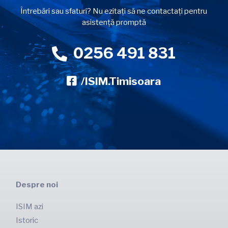
Întrebări sau sfaturi? Nu ezitați să ne contactați pentru
asistență promptă
0256 491 831
/ISIM.Timisoara
Despre noi
ISIM azi
Istoric