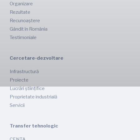
Organizare
Rezultate
Recunoaștere
Gândit în România
Testimoniale
Cercetare-dezvoltare
Infrastructură
Proiecte
Lucrări științifice
Proprietate industrială
Servicii
Transfer tehnologic
CENTA