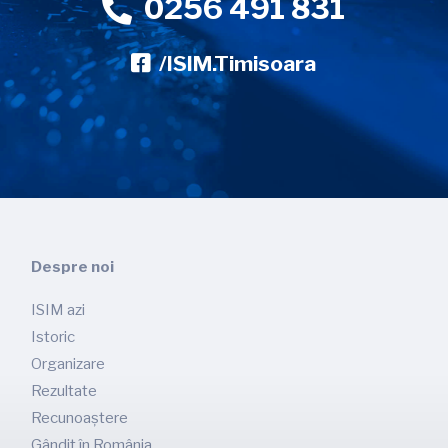
0256 491 831
/ISIM.Timisoara
Despre noi
ISIM azi
Istoric
Organizare
Rezultate
Recunoaștere
Gândit în România