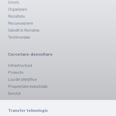
Istoric
Organizare
Rezultate
Recunoaștere
Gândit în România
Testimoniale
Cercetare-dezvoltare
Infrastructură
Proiecte
Lucrări științifice
Proprietate industrială
Servicii
Transfer tehnologic