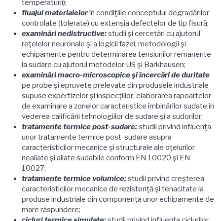
temperaturii);
fluajul materialelor
în condiţiile conceptului degradărilor
controlate (tolerate) cu extensia defectelor de tip fisură;
examinări nedistructive:
studii şi cercetări cu ajutorul
reţelelor neuronale şi a logicii fazei, metodologii şi
echipamente pentru determinarea tensiunilor remanente
la sudare cu ajutorul metodelor US şi Barkhausen;
examinări macro-microscopice şi încercări de duritate
pe probe şi epruvete prelevate din produsele industriale
supuse expertizelor şi inspecţiilor; elaborarea rapoartelor
de examinare a zonelor caracteristice îmbinărilor sudate în
vederea calificării tehnologiilor de sudare şi a sudorilor;
tratamente termice post-sudare:
studii privind influenţa
unor tratamente termice post-sudare asupra
caracteristicilor mecanice şi structurale ale oţelurilor
nealiate şi aliate sudabile conform EN 10020 şi EN
10027;
tratamente termice volumice:
studii privind creşterea
caracteristicilor mecanice de rezistenţă şi tenacitate la
produse industriale din componenţa unor echipamente de
mare răspundere;
cicluri termice simulate:
studii privind influenţa ciclurilor