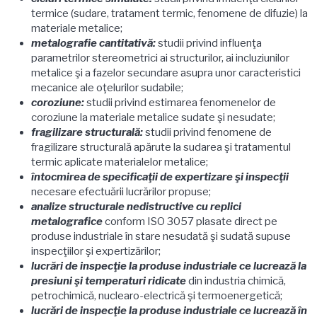
termice (sudare, tratament termic, fenomene de difuzie) la
materiale metalice;
metalografie cantitativă:
studii privind influenţa
parametrilor stereometrici ai structurilor, ai incluziunilor
metalice şi a fazelor secundare asupra unor caracteristici
mecanice ale oţelurilor sudabile;
coroziune:
studii privind estimarea fenomenelor de
coroziune la materiale metalice sudate şi nesudate;
fragilizare structurală:
studii privind fenomene de
fragilizare structurală apărute la sudarea şi tratamentul
termic aplicate materialelor metalice;
întocmirea de specificaţii de expertizare şi inspecţii
necesare efectuării lucrărilor propuse;
analize structurale nedistructive cu replici
metalografice
conform ISO 3057 plasate direct pe
produse industriale în stare nesudată şi sudată supuse
inspecţiilor şi expertizărilor;
lucrări de inspecţie la produse industriale ce lucrează la
presiuni şi temperaturi ridicate
din industria chimică,
petrochimică, nuclearo-electrică şi termoenergetică;
lucrări de inspecţie la produse industriale ce lucrează în